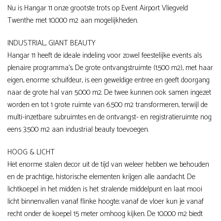
Nu is Hangar 11 onze grootste trots op Event Airport Vliegveld
Twenthe met 10.000 m
2
aan mogelijkheden.
INDUSTRIAL, GIANT BEAUTY
Hangar 11 heeft de ideale indeling voor zowel feestelijke events als
plenaire programma’s. De grote ontvangstruimte (1.500 m
2
), met haar
eigen, enorme schuifdeur, is een geweldige entree en geeft doorgang
naar de grote hal van 5.000 m
2
. De twee kunnen ook samen ingezet
worden en tot 1 grote ruimte van 6.500 m
2
transformeren, terwijl de
multi-inzetbare subruimtes en de ontvangst- en registratieruimte nog
eens 3.500 m
2
aan industrial beauty toevoegen.
HOOG & LICHT
Het enorme stalen decor uit de tijd van weleer hebben we behouden
en de prachtige, historische elementen krijgen alle aandacht. De
lichtkoepel in het midden is het stralende middelpunt en laat mooi
licht binnenvallen vanaf flinke hoogte; vanaf de vloer kun je vanaf
recht onder de koepel 15 meter omhoog kijken. De 10.000 m
2
biedt