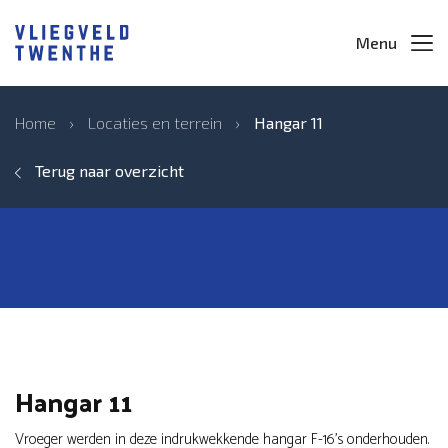
Menu
Home
›
Locaties en terrein
›
Hangar 11
Terug naar overzicht
Hangar 11
Vroeger werden in deze indrukwekkende hangar F-16’s onderhouden.