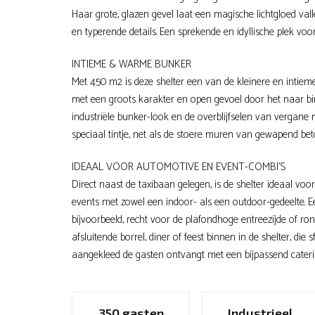
Haar grote, glazen gevel laat een magische lichtgloed va
en typerende details. Een sprekende en idyllische plek vo
INTIEME & WARME BUNKER
Met 450 m
2
is deze shelter een van de kleinere en intiem
met een groots karakter en open gevoel door het naar bin
industriële bunker-look en de overblijfselen van vergane
speciaal tintje, net als de stoere muren van gewapend bet
IDEAAL VOOR AUTOMOTIVE EN EVENT-COMBI’S
Direct naast de taxibaan gelegen, is de shelter ideaal voo
events met zowel een indoor- als een outdoor-gedeelte. E
bijvoorbeeld, recht voor de plafondhoge entreezijde of r
afsluitende borrel, diner of feest binnen in de shelter, die 
aangekleed de gasten ontvangt met een bijpassend cateri
350 gasten
Industrieel