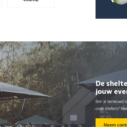
De shelte
jouw eve
Ben je benieuwd n
onze shelters? Ne
Neem conta