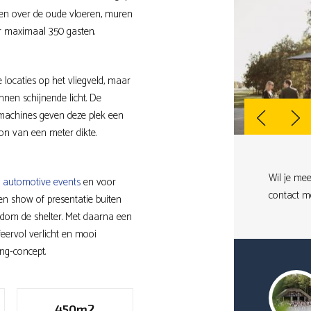
llen over de oude vloeren, muren
or maximaal 350 gasten.
e locaties op het vliegveld, maar
nen schijnende licht. De
 machines geven deze plek een
on van een meter dikte.
Wil je mee
r
automotive events
en voor
contact m
en show of presentatie buiten
ondom de shelter. Met daarna een
sfeervol verlicht en mooi
ng-concept.
450m2