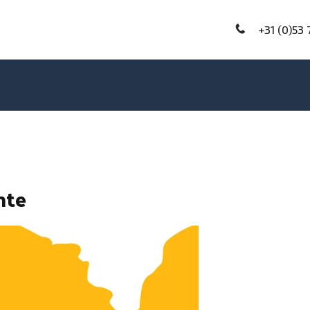
+31 (0)53 
nte