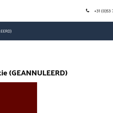
+31 (0)53 
LEERD)
itie (GEANNULEERD)